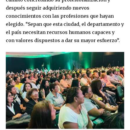
después seguir adquiriendo nuevos
To subscribe, simply enter your email address on our website
or click the subscribe button below. Don't worry, we respect
conocimientos con las profesiones que hayan
your privacy and won't spam your inbox. Your information is
elegido. “Sepan que esta ciudad, el departamento y
safe with us.
el país necesitan recursos humanos capaces y
con valores dispuestos a dar su mayor esfuerzo”.
SUBSCRIBE
I've read and accept the
Privacy Policy
.