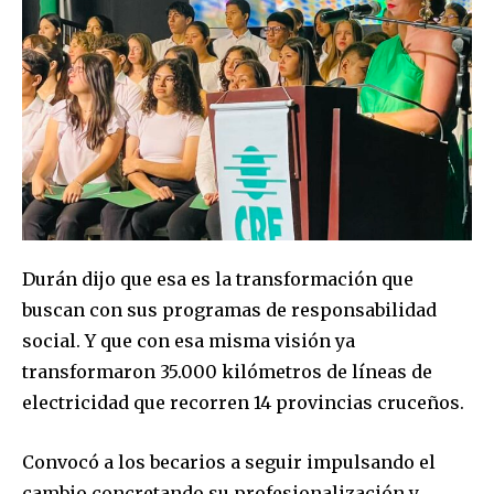
Durán dijo que esa es la transformación que
buscan con sus programas de responsabilidad
social. Y que con esa misma visión ya
transformaron 35.000 kilómetros de líneas de
electricidad que recorren 14 provincias cruceños.
Join our community of
SUBSCRIBERS and be part of the
Convocó a los becarios a seguir impulsando el
conversation.
cambio concretando su profesionalización y