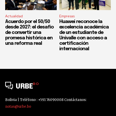
Actualidad
Empresas
Acuerdo por el 50/50
Huawei reconoce la
desde 2027: el desafío
excelencia académica
de convertir una
de un estudiante de
promesa histórica en
Univalle con acceso a
una reforma real
certificación
internacional
BO
URBE
Bolivia | Teléfono : +591 76090008 Contáctanos:
notas@urbe.bo