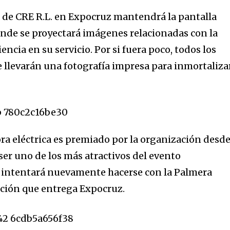
t worry, we respect your privacy and
I've read and a
a de CRE R.L. en Expocruz mantendrá la pantalla
mation is safe with us.
donde se proyectará imágenes relacionadas con la
encia en su servicio. Por si fuera poco, todos los
e llevarán una fotografía impresa para inmortaliza
ora eléctrica es premiado por la organización desd
ser uno de los más atractivos del evento
o intentará nuevamente hacerse con la Palmera
nción que entrega Expocruz.