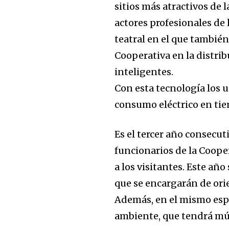
sitios más atractivos de l
actores profesionales d
teatral en el que también
Cooperativa en la distrib
inteligentes.
Con esta tecnología los 
consumo eléctrico en tiem
Es el tercer año consecut
funcionarios de la Cooper
Join our commu
a los visitantes. Este año
SUBSCRIBERS an
que se encargarán de orie
of the conversa
Además, en el mismo espac
ambiente, que tendrá mús
To subscribe, simply enter your e