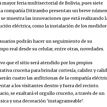
a mayor feria multisectorial de Bolivia, pues siete
e la compañía Ditirambo presentan un breve númer
 se muestra las innovaciones que está realizando l
ución eléctrica, como la instalación de los medidor
usuarios podrán hacer un seguimiento de su
po real desde su celular, entre otras, novedades.
ivo que el sitio será atendido por los propios
ativa cruceña para brindar cortesía, calidez y cali
nity of
 serán cuatro las anfitrionas de la compañía eléctri
d be part
ntar a los visitantes dentro y fuera del recinto.
tion.
io, se exaltará el orgullo cruceño, a través de un
ica y una decoración ‘instagrameable’.
mail address on our website or click