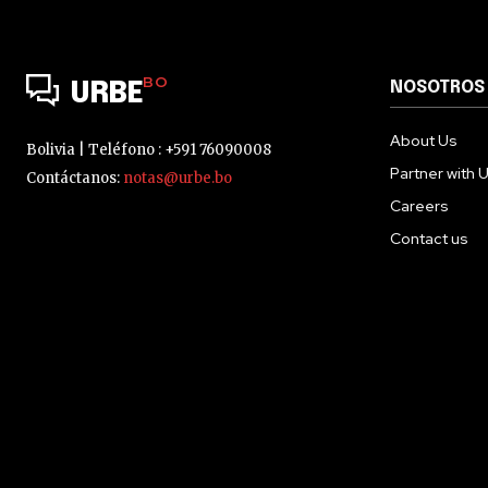
BO
NOSOTROS
URBE
About Us
Bolivia | Teléfono : +591 76090008
Partner with 
Contáctanos:
notas@urbe.bo
Careers
Contact us