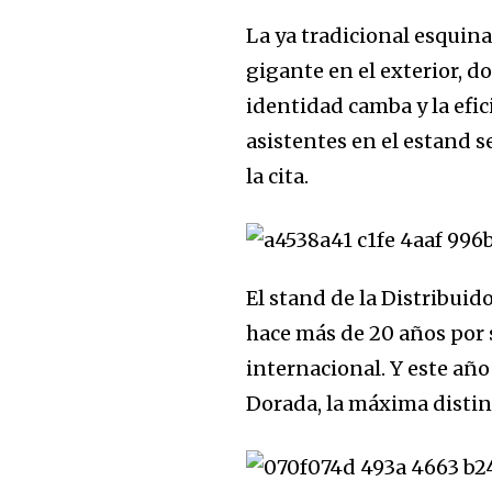
the subscribe button below. Don'
La ya tradicional esquin
won't spam your inbox. Your infor
gigante en el exterior, 
identidad camba y la efici
asistentes en el estand s
la cita.
El stand de la Distribuid
hace más de 20 años por 
internacional. Y este añ
Dorada, la máxima disti