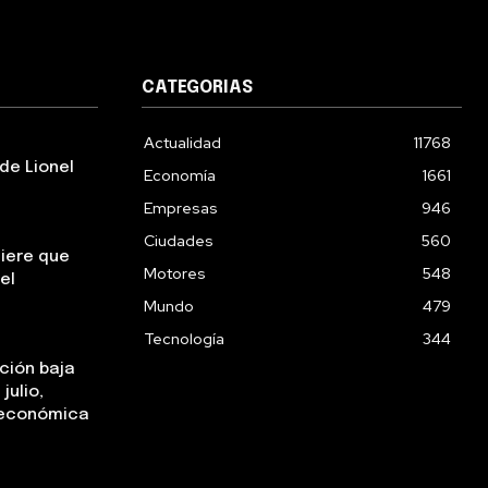
CATEGORIAS
Actualidad
11768
de Lionel
Economía
1661
Empresas
946
Ciudades
560
uiere que
Motores
548
el
Mundo
479
Tecnología
344
ación baja
julio,
a económica