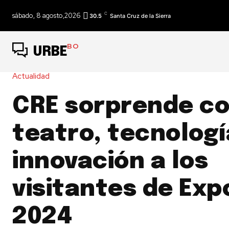
C
sábado, 8 agosto,2026
30.5
Santa Cruz de la Sierra
BO
URBE
Actualidad
CRE sorprende c
teatro, tecnologí
innovación a los
visitantes de Exp
2024