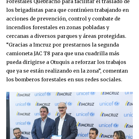
Forestales Quebracho para facilitar el traslado de
los brigadistas para que continúen trabajando en
To subscribe, simply enter your email address on our website
or click the subscribe button below. Don't worry, we respect
acciones de prevención, control y combate de
your privacy and won't spam your inbox. Your information is
incendios forestales en zonas pobladas y
safe with us.
cercanas a diversos parques y áreas protegidas.
“Gracias a Imcruz por prestarnos la segunda
camioneta JAC T8 para que una cuadrilla más
pueda dirigirse a Otuquis a reforzar los trabajos
que ya se están realizando en la zona”, comentan
SUBSCRIBE
los bomberos forestales en sus redes sociales.
I've read and accept the
Privacy Policy
.