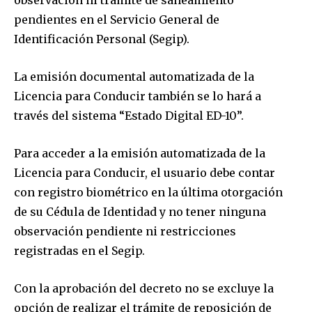
observación ni trámite de saneamiento
pendientes en el Servicio General de
Identificación Personal (Segip).
La emisión documental automatizada de la
Licencia para Conducir también se lo hará a
través del sistema “Estado Digital ED-10”.
Para acceder a la emisión automatizada de la
Licencia para Conducir, el usuario debe contar
Join our community of
con registro biométrico en la última otorgación
SUBSCRIBERS and be part of the
conversation.
de su Cédula de Identidad y no tener ninguna
observación pendiente ni restricciones
To subscribe, simply enter your email address on our website
registradas en el Segip.
or click the subscribe button below. Don't worry, we respect
your privacy and won't spam your inbox. Your information is
safe with us.
Con la aprobación del decreto no se excluye la
opción de realizar el trámite de reposición de