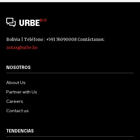
BO
URBE
Bolivia | Teléfono : +591 76090008 Contáctanos:
notas@urbe.bo
NOSOTROS
About Us
Partner with Us
Careers
Contact us
TENDENCIAS