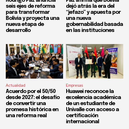
Rodrigo Paz anuncia
Paz afirma que Bolivia
seis ejes de reforma
dejó atrás la era del
para transformar
“jefazo” y apuesta por
Bolivia y proyecta una
una nueva
nueva etapa de
gobernabilidad basada
desarrollo
en las instituciones
Actualidad
Empresas
Acuerdo por el 50/50
Huawei reconoce la
desde 2027: el desafío
excelencia académica
de convertir una
de un estudiante de
promesa histórica en
Univalle con acceso a
una reforma real
certificación
internacional