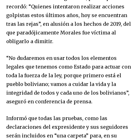
recordó: “Quienes intentaron realizar acciones
golpistas estos últimos años, hoy se encuentran
Join our community of
SUBSCRIBERS and be part of the
tras las rejas”, en alusión a los hechos de 2019, del
conversation.
que paradójicamente Morales fue víctima al
obligarlo a dimitir.
To subscribe, simply enter your email address on our website
or click the subscribe button below. Don't worry, we respect
your privacy and won't spam your inbox. Your information is
“No dudaremos en usar todos los elementos
safe with us.
legales que tenemos como Estado para actuar con
toda la fuerza de la ley, porque primero está el
pueblo boliviano; vamos a cuidar la vida y la
integridad de todos y cada uno de los bolivianos”,
aseguró en conferencia de prensa.
SUBSCRIBE
Informó que todas las pruebas, como las
I've read and accept the
Privacy Policy
.
declaraciones del expresidente y sus seguidores
serán incluidos en “una carpeta” para, en su