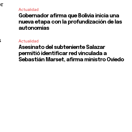
or
Actualidad
Gobernador afirma que Bolivia inicia una
nueva etapa con la profundización de las
autonomías
s
Actualidad
Asesinato del subteniente Salazar
permitió identificar red vinculada a
SUBSCRIBE
Sebastián Marset, afirma ministro Oviedo
ccept the
Privacy Policy
.