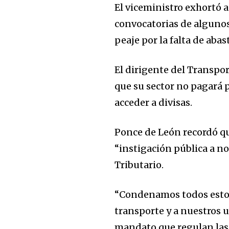
El viceministro exhortó a 
convocatorias de algunos 
peaje por la falta de aba
Join our commu
SUBSCRIBERS an
El dirigente del Transpor
que su sector no pagará p
of the conversa
acceder a divisas.
To subscribe, simply enter your e
the subscribe button below. Don'
Ponce de León recordó qu
won't spam your inbox. Your infor
“instigación pública a no
Tributario.
“Condenamos todos estos
transporte y a nuestros u
mandato que regulan las