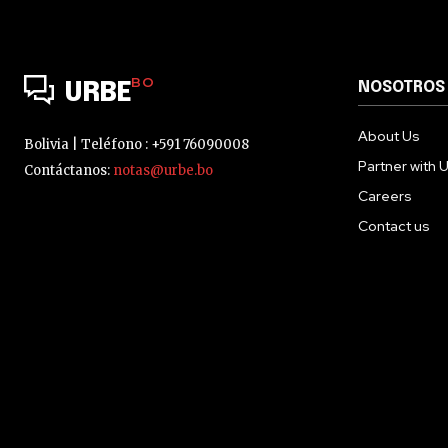
BO
NOSOTROS
URBE
About Us
Bolivia | Teléfono : +591 76090008
Partner with 
Contáctanos:
notas@urbe.bo
Careers
Contact us