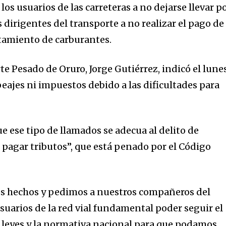
los usuarios de las carreteras a no dejarse llevar p
dirigentes del transporte a no realizar el pago de
stamiento de carburantes.
nity of
d be part
te Pesado de Oruro, Jorge Gutiérrez, indicó el lune
eajes ni impuestos debido a las dificultades para
tion.
mail address on our website or click
t worry, we respect your privacy and
I've read and a
e ese tipo de llamados se adecua al delito de
mation is safe with us.
 pagar tributos”, que está penado por el Código
 hechos y pedimos a nuestros compañeros del
suarios de la red vial fundamental poder seguir el
 leyes y la normativa nacional para que podamos