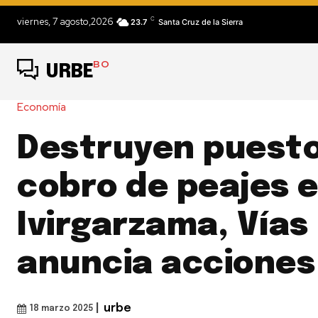
C
viernes, 7 agosto,2026
23.7
Santa Cruz de la Sierra
BO
URBE
Economía
Destruyen puesto
cobro de peajes 
Ivirgarzama, Vías 
anuncia acciones
|
urbe
18 marzo 2025