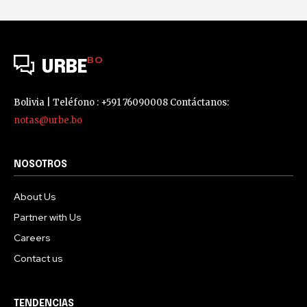
BO
URBE
Bolivia | Teléfono : +591 76090008 Contáctanos:
notas@urbe.bo
NOSOTROS
About Us
Partner with Us
Careers
Contact us
TENDENCIAS