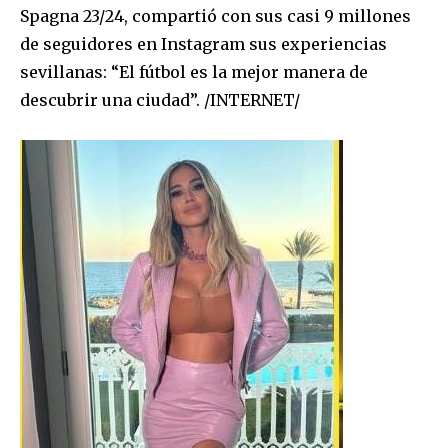
Spagna 23/24, compartió con sus casi 9 millones
de seguidores en Instagram sus experiencias
sevillanas: “El fútbol es la mejor manera de
descubrir una ciudad”. /INTERNET/
Join our community of
SUBSCRIBERS and be part of the
conversation.
To subscribe, simply enter your email address on our website
or click the subscribe button below. Don't worry, we respect
your privacy and won't spam your inbox. Your information is
safe with us.