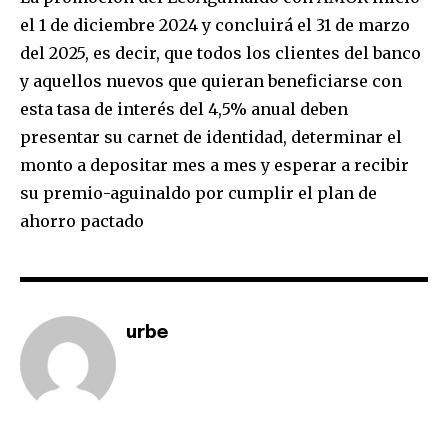
safe with us.
el 1 de diciembre 2024 y concluirá el 31 de marzo
del 2025, es decir, que todos los clientes del banco
y aquellos nuevos que quieran beneficiarse con
esta tasa de interés del 4,5% anual deben
presentar su carnet de identidad, determinar el
SUBSCRIBE
monto a depositar mes a mes y esperar a recibir
su premio-aguinaldo por cumplir el plan de
I've read and accept the
Privacy Policy
.
ahorro pactado
urbe