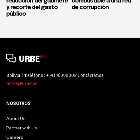
reducción del gabinete
combustible a una red
y recorte del gasto
de corrupción
público
BO
URBE
Bolivia | Teléfono : +591 76090008 Contáctanos:
notas@urbe.bo
NOSOTROS
About Us
Partner with Us
Careers