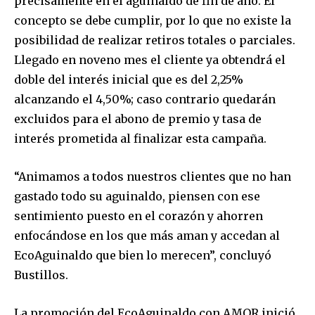
precisamente en el aguinaldo de fin de año. El
concepto se debe cumplir, por lo que no existe la
posibilidad de realizar retiros totales o parciales.
Llegado en noveno mes el cliente ya obtendrá el
doble del interés inicial que es del 2,25%
alcanzando el 4,50%; caso contrario quedarán
excluidos para el abono de premio y tasa de
interés prometida al finalizar esta campaña.
“Animamos a todos nuestros clientes que no han
gastado todo su aguinaldo, piensen con ese
sentimiento puesto en el corazón y ahorren
Join our community of
enfocándose en los que más aman y accedan al
SUBSCRIBERS and be part of the
conversation.
EcoAguinaldo que bien lo merecen”, concluyó
Bustillos.
To subscribe, simply enter your email address on our website
or click the subscribe button below. Don't worry, we respect
La promoción del EcoAguinaldo con AMOR inició
your privacy and won't spam your inbox. Your information is