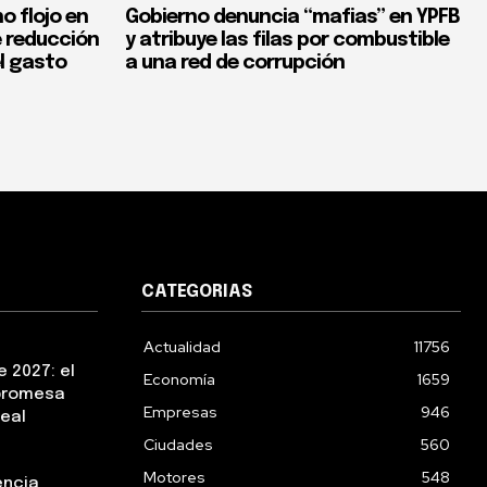
o flojo en
Gobierno denuncia “mafias” en YPFB
e reducción
y atribuye las filas por combustible
el gasto
a una red de corrupción
CATEGORIAS
Actualidad
11756
 2027: el
Economía
1659
 promesa
Empresas
946
real
Ciudades
560
Motores
548
encia