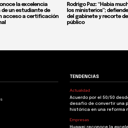
onoce la excelencia
Rodrigo Paz: “Había much
de un estudiante de
los ministerios”; defiend
n acceso a certificación
del gabinete y recorte d
nal
público
TENDENCIAS
Actualidad
Acuerdo por el 50/50 desde
Us
desafío de convertir una
histórica en una reforma 
Empresas
Huawei reconoce la excel