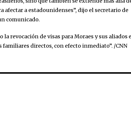
rasileños, sino que también se extiende más allá d
d be part
ra afectar a estadounidenses”, dijo el secretario de
tion.
 un comunicado.
mail address on our website or click
o la revocación de visas para Moraes y sus aliados 
t worry, we respect your privacy and
I've read and a
mation is safe with us.
us familiares directos, con efecto inmediato”. /CNN