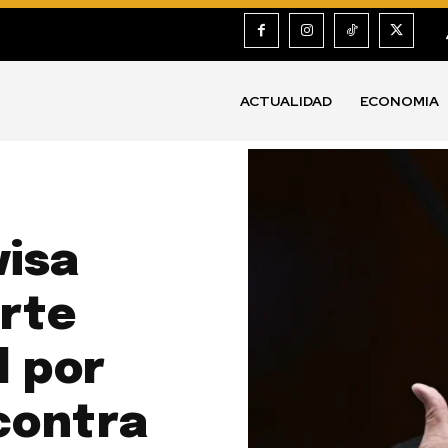
ACTUALIDAD
ECONOMIA
visa
orte
l por
contra