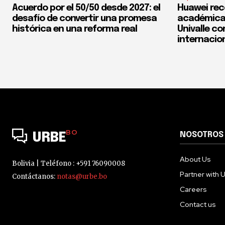
Acuerdo por el 50/50 desde 2027: el
Huawei rec
desafío de convertir una promesa
académica 
histórica en una reforma real
Univalle co
internacio
BO
NOSOTROS
URBE
About Us
Bolivia | Teléfono : +591 76090008
Partner with 
Contáctanos:
notas@urbe.bo
Careers
Contact us