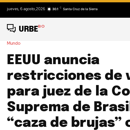
C
jueves, 6 agosto,2026
30.1
Santa Cruz de la Sierra
BO
URBE
Mundo
EEUU anuncia
restricciones de 
para juez de la C
Suprema de Brasi
“caza de brujas” 