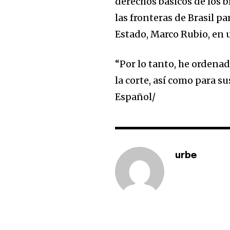
derechos básicos de los b
SUBSCRIBERS an
las fronteras de Brasil pa
of the conversa
Estado, Marco Rubio, en
To subscribe, simply enter your e
“Por lo tanto, he ordenad
the subscribe button below. Don'
won't spam your inbox. Your infor
la corte, así como para s
Español/
urbe