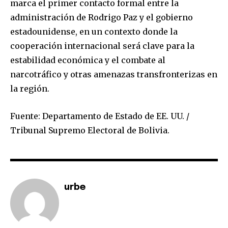
marca el primer contacto formal entre la
or click the subscribe button below. Don't worry, we respect
your privacy and won't spam your inbox. Your information is
administración de Rodrigo Paz y el gobierno
safe with us.
estadounidense, en un contexto donde la
cooperación internacional será clave para la
estabilidad económica y el combate al
narcotráfico y otras amenazas transfronterizas en
la región.
SUBSCRIBE
Fuente: Departamento de Estado de EE. UU. /
I've read and accept the
Privacy Policy
.
Tribunal Supremo Electoral de Bolivia.
urbe