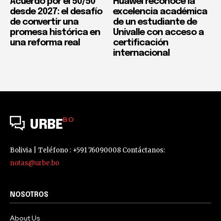
Acuerdo por el 50/50
Huawei reconoce la
desde 2027: el desafío
excelencia académica
de convertir una
de un estudiante de
promesa histórica en
Univalle con acceso a
una reforma real
certificación
internacional
BO
URBE
Bolivia | Teléfono : +591 76090008 Contáctanos:
notas@urbe.bo
NOSOTROS
About Us