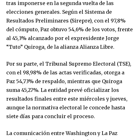
tras imponerse en la segunda vuelta de las
elecciones generales. Según el Sistema de
Resultados Preliminares (Sirepre), con el 97,8%
del cómputo, Paz obtuvo 54,6% de los votos, frente
al 45,3% alcanzado por el expresidente Jorge
“Tuto” Quiroga, de la alianza Alianza Libre.
Por su parte, el Tribunal Supremo Electoral (TSE),
con el 98,98% de las actas verificadas, otorga a
Paz 54,73% de respaldo, mientras que Quiroga
suma 45,27%. La entidad prevé oficializar los
resultados finales entre este miércoles y jueves,
Join our community of
aunque la normativa electoral le concede hasta
SUBSCRIBERS and be part of the
siete días para concluir el proceso.
conversation.
La comunicación entre Washington y La Paz
To subscribe, simply enter your email address on our website