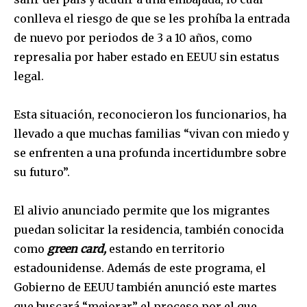
conlleva el riesgo de que se les prohíba la entrada
de nuevo por periodos de 3 a 10 años, como
represalia por haber estado en EEUU sin estatus
legal.
Esta situación, reconocieron los funcionarios, ha
llevado a que muchas familias “vivan con miedo y
se enfrenten a una profunda incertidumbre sobre
su futuro”.
Join our community of
El alivio anunciado permite que los migrantes
SUBSCRIBERS and be part of the
puedan solicitar la residencia, también conocida
conversation.
como
green card,
estando en territorio
estadounidense. Además de este programa, el
To subscribe, simply enter your email address on our website
or click the subscribe button below. Don't worry, we respect
Gobierno de EEUU también anunció este martes
your privacy and won't spam your inbox. Your information is
que buscará “mejorar” el proceso por el que