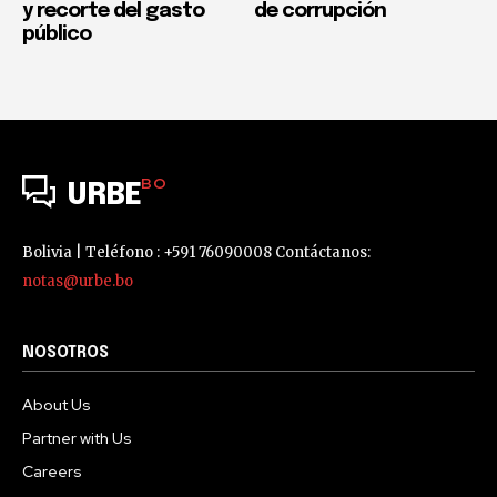
y recorte del gasto
de corrupción
público
BO
URBE
Bolivia | Teléfono : +591 76090008 Contáctanos:
notas@urbe.bo
NOSOTROS
About Us
Partner with Us
Careers