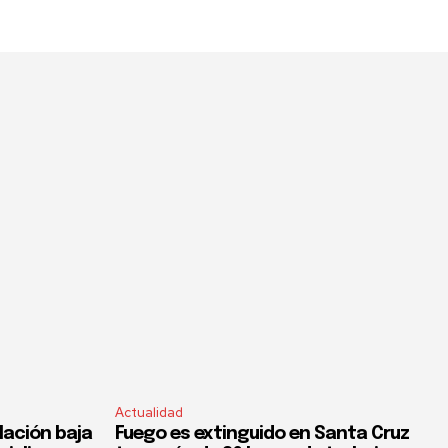
Actualidad
flación baja
Fuego es extinguido en Santa Cruz