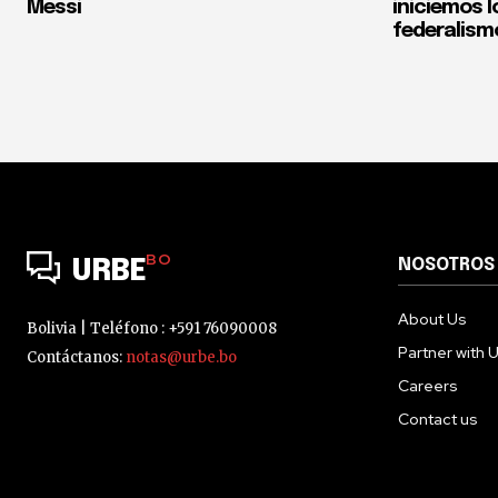
Messi
iniciemos l
federalism
BO
NOSOTROS
URBE
About Us
Bolivia | Teléfono : +591 76090008
Partner with 
Contáctanos:
notas@urbe.bo
Careers
Contact us