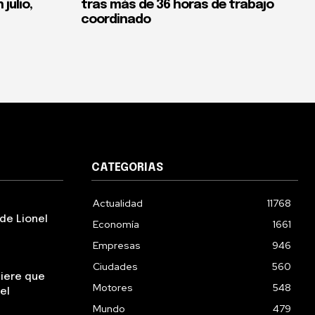
 julio,
tras más de 36 horas de trabajo
coordinado
CATEGORIAS
Actualidad
11768
de Lionel
Economía
1661
Empresas
946
Ciudades
560
uiere que
Motores
548
el
Mundo
479