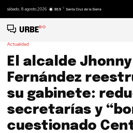
C
sábado, 8 agosto,2026
30.5
Santa Cruz de la Sierra
BO
URBE
Actualidad
El alcalde Jhonny
Fernández reestr
su gabinete: red
secretarías y “bo
cuestionado Cent