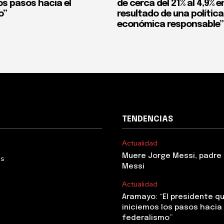
os pasos hacia el
de cerca del 21% al 4,9% en
o”
resultado de una política
económica responsable”
TENDENCIAS
Actualidad
Muere Jorge Messi, padre 
Us
Messi
Actualidad
Aramayo: “El presidente q
iniciemos los pasos hacia 
federalismo”