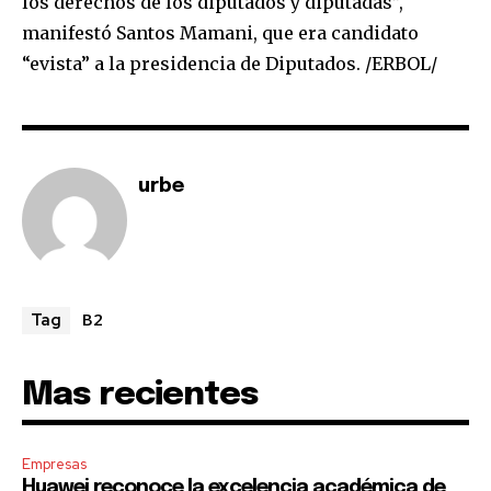
los derechos de los diputados y diputadas”,
manifestó Santos Mamani, que era candidato
“evista” a la presidencia de Diputados. /ERBOL/
SUBSCRIBE
I've read and accept the
Privacy Policy
.
urbe
B2
Tag
Mas recientes
Empresas
Huawei reconoce la excelencia académica de