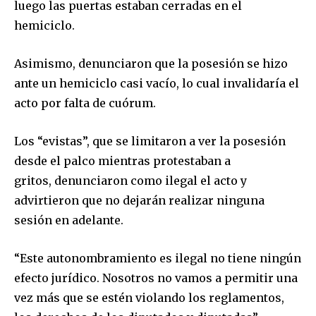
luego las puertas estaban cerradas en el
hemiciclo.
Asimismo, denunciaron que la posesión se hizo
ante un hemiciclo casi vacío, lo cual invalidaría el
acto por falta de cuórum.
Los “evistas”, que se limitaron a ver la posesión
desde el palco mientras protestaban a
Join our community of
gritos, denunciaron como ilegal el acto y
SUBSCRIBERS and be part of the
advirtieron que no dejarán realizar ninguna
conversation.
sesión en adelante.
To subscribe, simply enter your email address on our website
or click the subscribe button below. Don't worry, we respect
“Este autonombramiento es ilegal no tiene ningún
your privacy and won't spam your inbox. Your information is
efecto jurídico. Nosotros no vamos a permitir una
safe with us.
vez más que se estén violando los reglamentos,