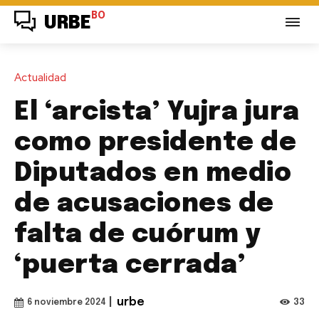
BO
URBE
Actualidad
El ‘arcista’ Yujra jura
como presidente de
Diputados en medio
de acusaciones de
falta de cuórum y
‘puerta cerrada’
|
urbe
33
6 noviembre 2024