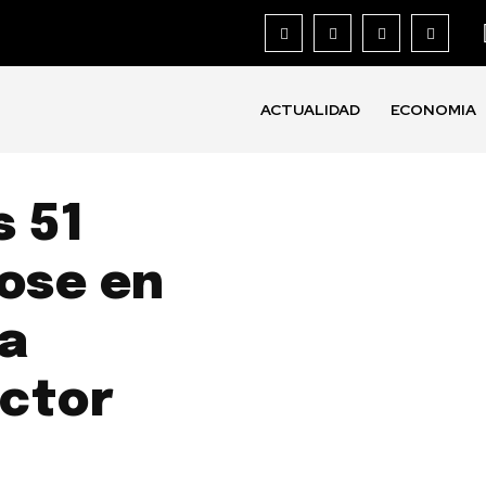
ACTUALIDAD
ECONOMIA
s 51
dose en
la
uctor