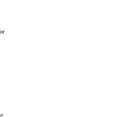
or
”,