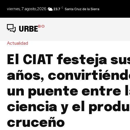
C
viernes, 7 agosto,2026
23.7
Santa Cruz de la Sierra
BO
URBE
Actualidad
El CIAT festeja su
años, convirtién
un puente entre 
ciencia y el prod
cruceño