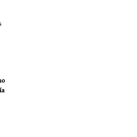
s
no
ía