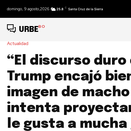
C
domingo, 9 agosto,2026
25.8
Santa Cruz de la Sierra
BO
URBE
Actualidad
“El discurso duro
Trump encajó bien
imagen de macho
intenta proyectar
le gusta a mucha