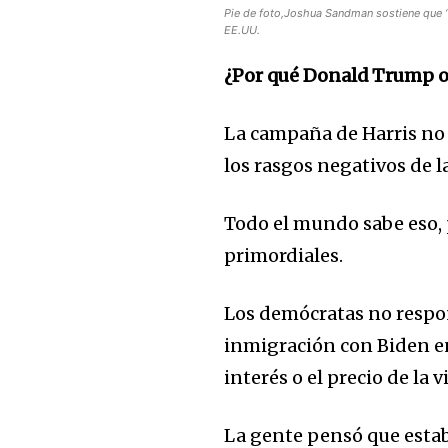
Pie de foto,Joshua Sandman sostiene que “
EE.UU.
¿Por qué Donald Trump obt
La campaña de Harris no f
los rasgos negativos de 
Todo el mundo sabe eso, 
primordiales.
Los demócratas no respon
inmigración con Biden en 
interés o el precio de la 
La gente pensó que esta