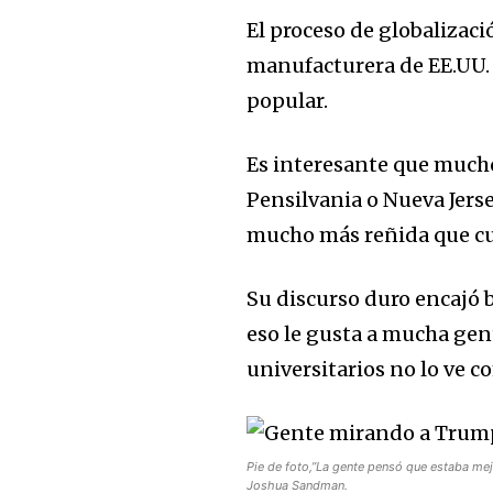
El proceso de globalizaci
manufacturera de EE.UU. 
popular.
Es interesante que mucho
Pensilvania o Nueva Jers
mucho más reñida que cu
Su discurso duro encajó 
eso le gusta a mucha gen
universitarios no lo ve c
Pie de foto,”La gente pensó que estaba mej
Joshua Sandman.