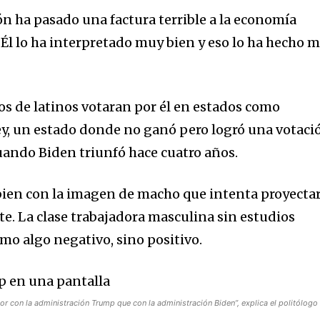
ón ha pasado una factura terrible a la economía
Él lo ha interpretado muy bien y eso lo ha hecho 
s de latinos votaran por él en estados como
ey, un estado donde no ganó pero logró una votaci
ando Biden triunfó hace cuatro años.
bien con la imagen de macho que intenta proyectar
te. La clase trabajadora masculina sin estudios
omo algo negativo, sino positivo.
or con la administración Trump que con la administración Biden”, explica el politólogo