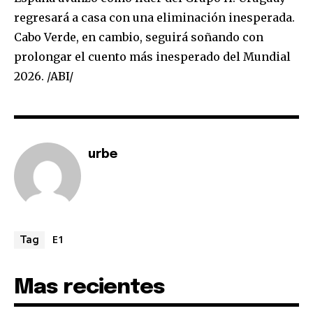
conversation.
regresará a casa con una eliminación inesperada.
To subscribe, simply enter your email address on our website
Cabo Verde, en cambio, seguirá soñando con
or click the subscribe button below. Don't worry, we respect
prolongar el cuento más inesperado del Mundial
your privacy and won't spam your inbox. Your information is
safe with us.
2026. /ABI/
urbe
SUBSCRIBE
I've read and accept the
Privacy Policy
.
E1
Tag
Mas recientes