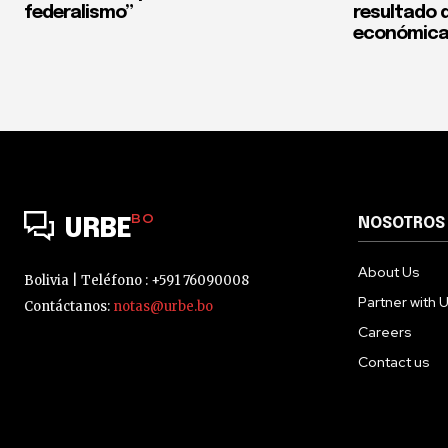
federalismo”
resultado d
económica
BO
NOSOTROS
URBE
About Us
Bolivia | Teléfono : +591 76090008
Partner with 
Contáctanos:
notas@urbe.bo
Careers
Contact us