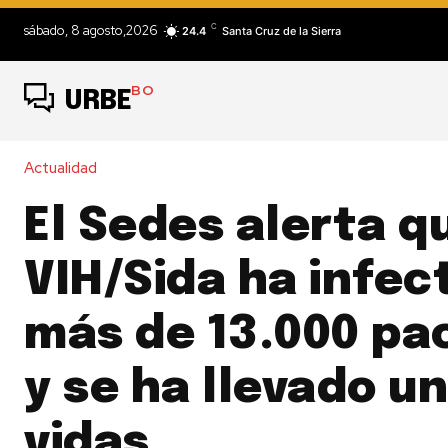
C
sábado, 8 agosto,2026
24.4
Santa Cruz de la Sierra
BO
URBE
Actualidad
El Sedes alerta q
VIH/Sida ha infec
más de 13.000 pa
y se ha llevado u
vidas