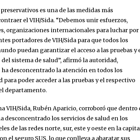
tion.
os preservativos es una de las medidas más
contraer el VIH/Sida. “Debemos unir esfuerzos,
mail address on our website or click
es, organizaciones internacionales para luchar por
t worry, we respect your privacy and
I've read and a
mation is safe with us.
ntes portadores de VIH/Sida para que todos los
mundo puedan garantizar el acceso a las pruebas y 
 del sistema de salud”, afirmó la autoridad,
 ha desconcentrado la atención en todos los
 para poder acceder a las pruebas y el respectivo
 el departamento.
a VIH/Sida, Rubén Aparicio, corroboró que dentro 
 ha desconcentrado los servicios de salud en los
s de las redes norte, sur, este y oeste en la capita
on el seguro SUS, lo que conlleva a abaratar sus