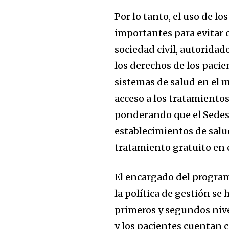
of the conversa
Por lo tanto, el uso de l
importantes para evitar 
To subscribe, simply enter your e
sociedad civil, autoridad
the subscribe button below. Don'
won't spam your inbox. Your infor
los derechos de los pacie
sistemas de salud en el 
acceso a los tratamientos
ponderando que el Sedes
establecimientos de salud
tratamiento gratuito en
El encargado del program
la política de gestión se
primeros y segundos nivele
y los pacientes cuentan c