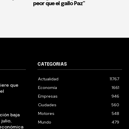
peor que el gallo Paz”
CATEGORIAS
Actualidad
11767
uiere que
Economía
1661
el
Empresas
946
Ciudades
560
Motores
548
ación baja
julio,
Mundo
479
a económica