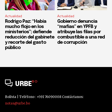
Actualidad
Actualidad
Rodrigo Paz: “Había
Gobierno denuncia
mucho flojo en los
“mafias” en YPFB y
ministerios”; defiende
atribuye las filas por
reducción del gabinete
combustible a una red
y recorte del gasto
de corrupción
público
BO
URBE
Bolivia | Teléfono : +591 76090008 Contáctanos:
notas@urbe.bo