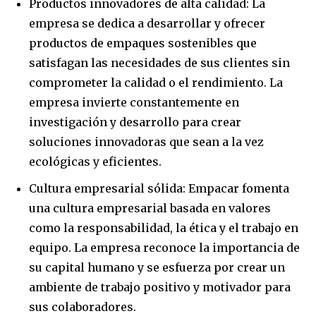
Productos innovadores de alta calidad: La
empresa se dedica a desarrollar y ofrecer
productos de empaques sostenibles que
satisfagan las necesidades de sus clientes sin
comprometer la calidad o el rendimiento. La
empresa invierte constantemente en
Join our community of
investigación y desarrollo para crear
SUBSCRIBERS and be part of the
soluciones innovadoras que sean a la vez
conversation.
ecológicas y eficientes.
To subscribe, simply enter your email address on our website
Cultura empresarial sólida: Empacar fomenta
or click the subscribe button below. Don't worry, we respect
your privacy and won't spam your inbox. Your information is
una cultura empresarial basada en valores
safe with us.
como la responsabilidad, la ética y el trabajo en
equipo. La empresa reconoce la importancia de
su capital humano y se esfuerza por crear un
ambiente de trabajo positivo y motivador para
sus colaboradores.
SUBSCRIBE