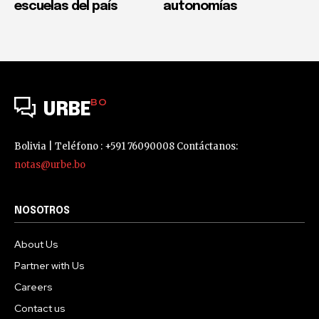
escuelas del país
autonomías
BO
URBE
Bolivia | Teléfono : +591 76090008 Contáctanos:
notas@urbe.bo
NOSOTROS
About Us
Partner with Us
Careers
Contact us