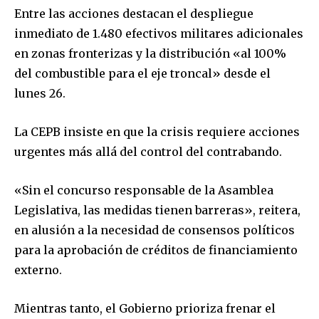
Entre las acciones destacan el despliegue
inmediato de 1.480 efectivos militares adicionales
en zonas fronterizas y la distribución «al 100%
del combustible para el eje troncal» desde el
lunes 26.
La CEPB insiste en que la crisis requiere acciones
urgentes más allá del control del contrabando.
«Sin el concurso responsable de la Asamblea
Join our community of
Legislativa, las medidas tienen barreras», reitera,
SUBSCRIBERS and be part of the
conversation.
en alusión a la necesidad de consensos políticos
para la aprobación de créditos de financiamiento
To subscribe, simply enter your email address on our website
externo.
or click the subscribe button below. Don't worry, we respect
your privacy and won't spam your inbox. Your information is
safe with us.
Mientras tanto, el Gobierno prioriza frenar el