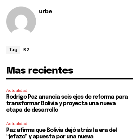
conversation.
urbe
To subscribe, simply enter your email address on our website
or click the subscribe button below. Don't worry, we respect
your privacy and won't spam your inbox. Your information is
safe with us.
B2
Tag
Mas recientes
SUBSCRIBE
I've read and accept the
Privacy Policy
.
Actualidad
Rodrigo Paz anuncia seis ejes de reforma para
transformar Bolivia y proyecta una nueva
etapa de desarrollo
Actualidad
Paz afirma que Bolivia dejó atrás la era del
“jefazo” y apuesta por una nueva