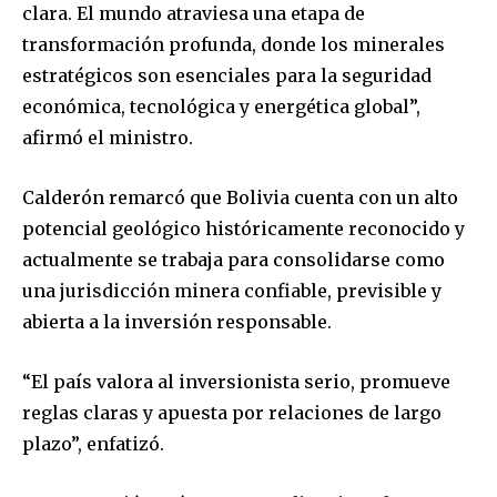
conversation.
clara. El mundo atraviesa una etapa de
transformación profunda, donde los minerales
To subscribe, simply enter your email address on our website
estratégicos son esenciales para la seguridad
or click the subscribe button below. Don't worry, we respect
your privacy and won't spam your inbox. Your information is
económica, tecnológica y energética global”,
safe with us.
afirmó el ministro.
Calderón remarcó que Bolivia cuenta con un alto
potencial geológico históricamente reconocido y
actualmente se trabaja para consolidarse como
SUBSCRIBE
una jurisdicción minera confiable, previsible y
abierta a la inversión responsable.
I've read and accept the
Privacy Policy
.
“El país valora al inversionista serio, promueve
reglas claras y apuesta por relaciones de largo
plazo”, enfatizó.