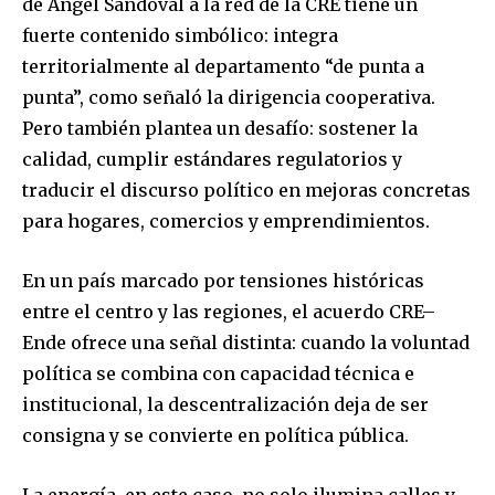
de Ángel Sandoval a la red de la CRE tiene un
your privacy and won't spam your inbox. Your information is
safe with us.
fuerte contenido simbólico: integra
territorialmente al departamento “de punta a
punta”, como señaló la dirigencia cooperativa.
Pero también plantea un desafío: sostener la
calidad, cumplir estándares regulatorios y
SUBSCRIBE
traducir el discurso político en mejoras concretas
para hogares, comercios y emprendimientos.
I've read and accept the
Privacy Policy
.
En un país marcado por tensiones históricas
entre el centro y las regiones, el acuerdo CRE–
Ende ofrece una señal distinta: cuando la voluntad
política se combina con capacidad técnica e
institucional, la descentralización deja de ser
consigna y se convierte en política pública.