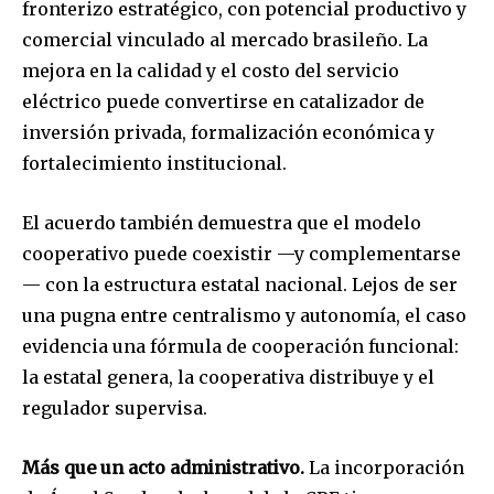
fronterizo estratégico, con potencial productivo y
comercial vinculado al mercado brasileño. La
mejora en la calidad y el costo del servicio
eléctrico puede convertirse en catalizador de
inversión privada, formalización económica y
fortalecimiento institucional.
El acuerdo también demuestra que el modelo
cooperativo puede coexistir —y complementarse
— con la estructura estatal nacional. Lejos de ser
una pugna entre centralismo y autonomía, el caso
evidencia una fórmula de cooperación funcional:
Join our community of
la estatal genera, la cooperativa distribuye y el
SUBSCRIBERS and be part of the
regulador supervisa.
conversation.
To subscribe, simply enter your email address on our website
Más que un acto administrativo.
La incorporación
or click the subscribe button below. Don't worry, we respect