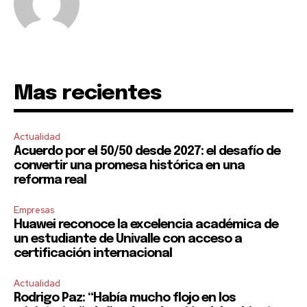
To subscribe, simply enter your email address on our website
or click the subscribe button below. Don't worry, we respect
your privacy and won't spam your inbox. Your information is
safe with us.
Mas recientes
SUBSCRIBE
Actualidad
Acuerdo por el 50/50 desde 2027: el desafío de
convertir una promesa histórica en una
I've read and accept the
Privacy Policy
.
reforma real
Empresas
Huawei reconoce la excelencia académica de
un estudiante de Univalle con acceso a
certificación internacional
Actualidad
Rodrigo Paz: “Había mucho flojo en los