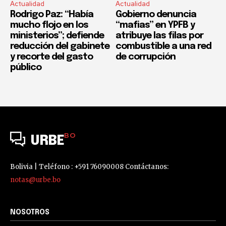
Actualidad
Actualidad
Rodrigo Paz: “Había
Gobierno denuncia
mucho flojo en los
“mafias” en YPFB y
ministerios”; defiende
atribuye las filas por
reducción del gabinete
combustible a una red
y recorte del gasto
de corrupción
público
BO
URBE
Bolivia | Teléfono : +591 76090008 Contáctanos:
notas@urbe.bo
NOSOTROS