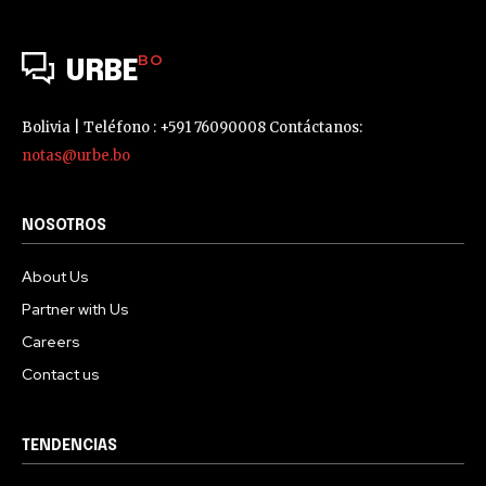
BO
URBE
Bolivia | Teléfono : +591 76090008 Contáctanos:
notas@urbe.bo
NOSOTROS
About Us
Partner with Us
Careers
Contact us
TENDENCIAS