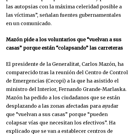
las autopsias con la máxima celeridad posible a
las víctimas”, señalan fuentes gubernamentales
en un comunicado.
Mazón pide a los voluntarios que “vuelvan a sus
casas” porque están “colapsando” las carreteras
El presidente de la Generalitat, Carlos Mazón, ha
Join our community of
comparecido tras la reunión del Centro de Control
SUBSCRIBERS and be part of the
de Emergencias (Cecopi) a la que ha asistido el
conversation.
ministro del Interior, Fernando Grande-Marlaska.
To subscribe, simply enter your email address on our website
Mazón ha pedido a los ciudadanos que se están
or click the subscribe button below. Don't worry, we respect
desplazando a las zonas afectadas para ayudar
your privacy and won't spam your inbox. Your information is
safe with us.
que “vuelvan a sus casas” porque “pueden
colapsar vías que necesitan los efectivos”. Ha
explicado que se van a establecer centros de