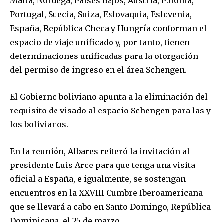
Malta, Noruega, Países Bajos, Austria, Polonia,
Portugal, Suecia, Suiza, Eslovaquia, Eslovenia,
España, República Checa y Hungría conforman el
espacio de viaje unificado y, por tanto, tienen
determinaciones unificadas para la otorgación
del permiso de ingreso en el área Schengen.
El Gobierno boliviano apunta a la eliminación del
requisito de visado al espacio Schengen para las y
los bolivianos.
En la reunión, Albares reiteró la invitación al
presidente Luis Arce para que tenga una visita
oficial a España, e igualmente, se sostengan
encuentros en la XXVIII Cumbre Iberoamericana
que se llevará a cabo en Santo Domingo, República
Join our community of
Dominicana, el 25 de marzo.