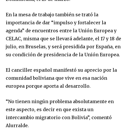
SUBSCRIBERS and be part of the
conversation.
En la mesa de trabajo también se trató la
To subscribe, simply enter your email address on our website
importancia de dar “impulso y fortalecer la
or click the subscribe button below. Don't worry, we respect
agenda” de encuentros entre la Unión Europea y
your privacy and won't spam your inbox. Your information is
safe with us.
CELAC, misma que se llevará adelante, el 17 y 18 de
julio, en Bruselas, y será presidida por España, en
su condición de presidencia de la Unión Europea.
El canciller español manifestó su aprecio por la
SUBSCRIBE
comunidad boliviana que vive en esa nación
europea porque aporta al desarrollo.
I've read and accept the
Privacy Policy
.
“No tienen ningún problema absolutamente en
este aspecto, es decir en que exista un
intercambio migratorio con Bolivia”, comentó
Alurralde.