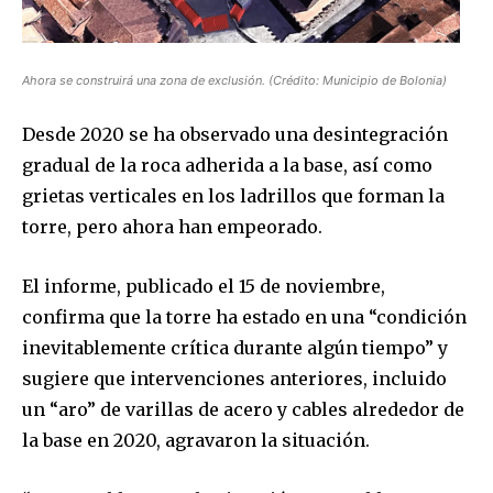
Join our community of
SUBSCRIBERS and be part of the
Ahora se construirá una zona de exclusión. (Crédito: Municipio de Bolonia)
conversation.
Desde 2020 se ha observado una desintegración
To subscribe, simply enter your email address on our website
or click the subscribe button below. Don't worry, we respect
gradual de la roca adherida a la base, así como
your privacy and won't spam your inbox. Your information is
grietas verticales en los ladrillos que forman la
safe with us.
torre, pero ahora han empeorado.
El informe, publicado el 15 de noviembre,
confirma que la torre ha estado en una “condición
inevitablemente crítica durante algún tiempo” y
SUBSCRIBE
sugiere que intervenciones anteriores, incluido
I've read and accept the
Privacy Policy
.
un “aro” de varillas de acero y cables alrededor de
la base en 2020, agravaron la situación.