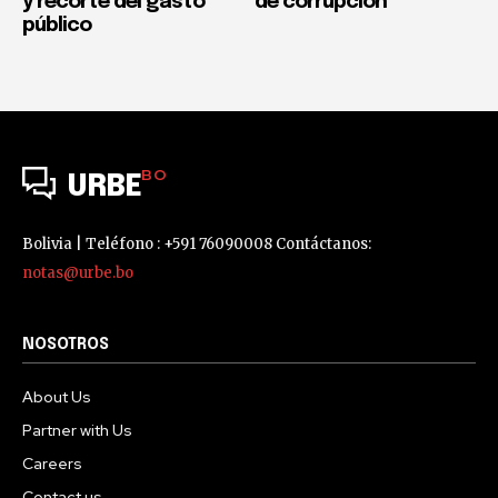
y recorte del gasto
de corrupción
público
BO
URBE
Bolivia | Teléfono : +591 76090008 Contáctanos:
notas@urbe.bo
NOSOTROS
About Us
Partner with Us
Careers
Contact us