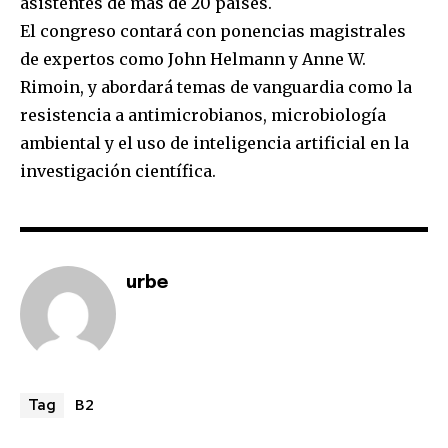
asistentes de más de 20 países.
El congreso contará con ponencias magistrales
de expertos como John Helmann y Anne W.
Join our community of
Rimoin, y abordará temas de vanguardia como la
SUBSCRIBERS and be part of the
resistencia a antimicrobianos, microbiología
conversation.
ambiental y el uso de inteligencia artificial en la
To subscribe, simply enter your email address on our website
investigación científica.
or click the subscribe button below. Don't worry, we respect
your privacy and won't spam your inbox. Your information is
safe with us.
urbe
SUBSCRIBE
B2
Tag
I've read and accept the
Privacy Policy
.