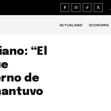
ACTUALIDAD
ECONOMIA
iano: “El
ue
erno de
mantuvo