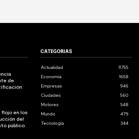
CATEGORIAS
Actualidad
11755
encia
Economía
1658
nte de
Empresas
946
tificación
Ciudades
560
Motores
548
flojo en los
Mundo
479
ucción del
Tecnología
344
sto público