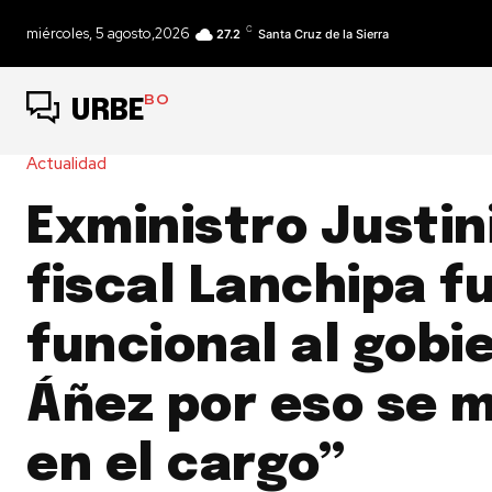
C
miércoles, 5 agosto,2026
27.2
Santa Cruz de la Sierra
BO
URBE
Actualidad
Exministro Justin
fiscal Lanchipa f
funcional al gobi
Áñez por eso se 
en el cargo”