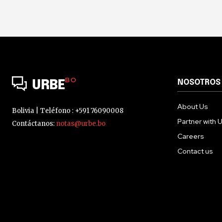
BO
NOSOTROS
URBE
About Us
Bolivia | Teléfono : +591 76090008
Partner with 
Contáctanos:
notas@urbe.bo
Careers
Contact us