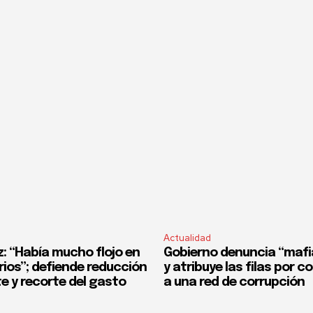
Actualidad
z: “Había mucho flojo en
Gobierno denuncia “mafi
rios”; defiende reducción
y atribuye las filas por 
e y recorte del gasto
a una red de corrupción