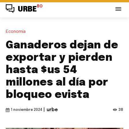
BO
URBE
Economía
Ganaderos dejan de
exportar y pierden
hasta $us 54
millones al día por
bloqueo evista
|
urbe
38
1 noviembre 2024