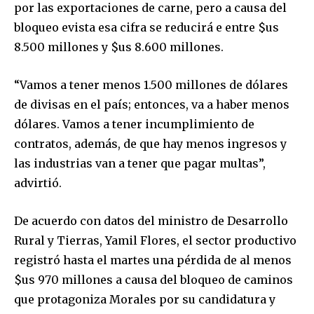
por las exportaciones de carne, pero a causa del
SUBSCRIBERS and be part of the
bloqueo evista esa cifra se reducirá e entre $us
conversation.
8.500 millones y $us 8.600 millones.
To subscribe, simply enter your email address on our website
or click the subscribe button below. Don't worry, we respect
“Vamos a tener menos 1.500 millones de dólares
your privacy and won't spam your inbox. Your information is
safe with us.
de divisas en el país; entonces, va a haber menos
dólares. Vamos a tener incumplimiento de
contratos, además, de que hay menos ingresos y
las industrias van a tener que pagar multas”,
advirtió.
SUBSCRIBE
De acuerdo con datos del ministro de Desarrollo
I've read and accept the
Privacy Policy
.
Rural y Tierras, Yamil Flores, el sector productivo
registró hasta el martes una pérdida de al menos
$us 970 millones a causa del bloqueo de caminos
que protagoniza Morales por su candidatura y