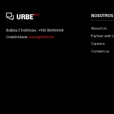
BO
NOSOTROS
URBE
About Us
Bolivia | Teléfono : +591 76090008
Partner with 
Contáctanos:
notas@urbe.bo
Careers
Contact us