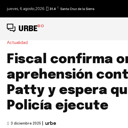
C
jueves, 6 agosto,2026
31.4
Santa Cruz de la Sierra
BO
URBE
Actualidad
Fiscal confirma o
aprehensión cont
Patty y espera qu
Policía ejecute
|
urbe
3 diciembre 2025