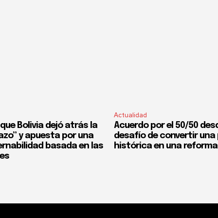
Actualidad
que Bolivia dejó atrás la
Acuerdo por el 50/50 desd
fazo” y apuesta por una
desafío de convertir un
rnabilidad basada en las
histórica en una reforma
nes