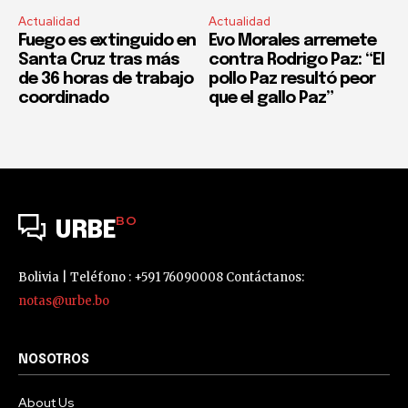
Actualidad
Actualidad
Fuego es extinguido en
Evo Morales arremete
Santa Cruz tras más
contra Rodrigo Paz: “El
de 36 horas de trabajo
pollo Paz resultó peor
coordinado
que el gallo Paz”
BO
URBE
Bolivia | Teléfono : +591 76090008 Contáctanos:
notas@urbe.bo
NOSOTROS
About Us