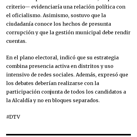
criterio— evidenciaría una relación política con
el oficialismo. Asimismo, sostuvo que la
ciudadanía conoce los hechos de presunta
corrupción y que la gestión municipal debe rendir
Join our community of
SUBSCRIBERS and be part of the
cuentas.
conversation.
En el plano electoral, indicó que su estrategia
To subscribe, simply enter your email address on our website
combina presencia activa en distritos y uso
or click the subscribe button below. Don't worry, we respect
your privacy and won't spam your inbox. Your information is
intensivo de redes sociales. Además, expresó que
safe with us.
los debates deberían realizarse con la
participación conjunta de todos los candidatos a
la Alcaldía y no en bloques separados.
#DTV
SUBSCRIBE
I've read and accept the
Privacy Policy
.