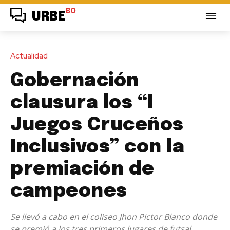
BO
URBE
Actualidad
Gobernación
clausura los “I
Juegos Cruceños
Inclusivos” con la
premiación de
campeones
Se llevó a cabo en el coliseo Jhon Pictor Blanco donde
se premió a los tres primeros lugares de futsal,