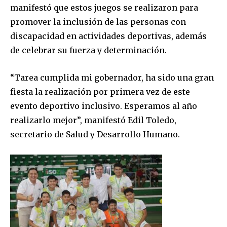
manifestó que estos juegos se realizaron para
promover la inclusión de las personas con
discapacidad en actividades deportivas, además
de celebrar su fuerza y determinación.
“Tarea cumplida mi gobernador, ha sido una gran
fiesta la realización por primera vez de este
evento deportivo inclusivo. Esperamos al año
realizarlo mejor”, manifestó Edil Toledo,
Join our community of
SUBSCRIBERS and be part of the
secretario de Salud y Desarrollo Humano.
conversation.
To subscribe, simply enter your email address on our website
or click the subscribe button below. Don't worry, we respect
your privacy and won't spam your inbox. Your information is
safe with us.