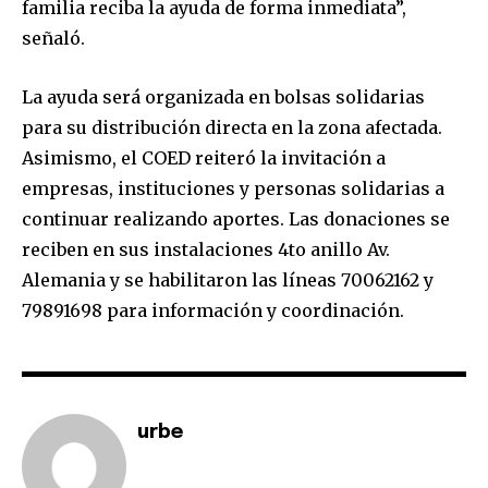
familia reciba la ayuda de forma inmediata”,
señaló.
La ayuda será organizada en bolsas solidarias
para su distribución directa en la zona afectada.
Asimismo, el COED reiteró la invitación a
empresas, instituciones y personas solidarias a
continuar realizando aportes. Las donaciones se
reciben en sus instalaciones 4to anillo Av.
Alemania y se habilitaron las líneas 70062162 y
79891698 para información y coordinación.
Join our community of
SUBSCRIBERS and be part of the
conversation.
urbe
To subscribe, simply enter your email address on our website
or click the subscribe button below. Don't worry, we respect
your privacy and won't spam your inbox. Your information is