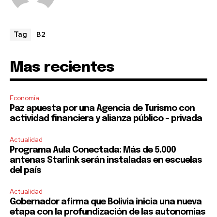
safe with us.
B2
Tag
Mas recientes
SUBSCRIBE
I've read and accept the
Privacy Policy
.
Economía
Paz apuesta por una Agencia de Turismo con
actividad financiera y alianza público – privada
Actualidad
Programa Aula Conectada: Más de 5.000
antenas Starlink serán instaladas en escuelas
del país
Actualidad
Gobernador afirma que Bolivia inicia una nueva
etapa con la profundización de las autonomías