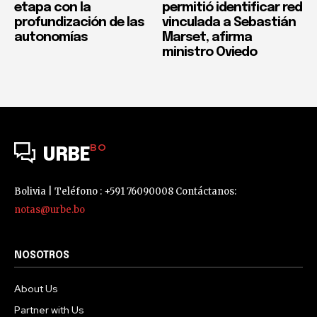
etapa con la
permitió identificar red
profundización de las
vinculada a Sebastián
autonomías
Marset, afirma
ministro Oviedo
BO
URBE
Bolivia | Teléfono : +591 76090008 Contáctanos:
notas@urbe.bo
NOSOTROS
About Us
Partner with Us