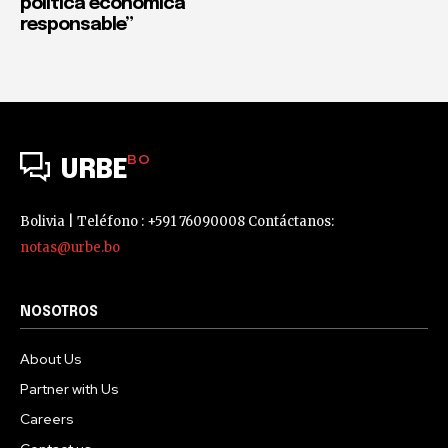
política económica
responsable”
BO
URBE
Bolivia | Teléfono : +591 76090008 Contáctanos:
notas@urbe.bo
NOSOTROS
About Us
Partner with Us
Careers