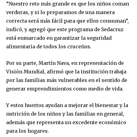
“Nuestro reto más grande es que los niños coman
verduras, y si lo preparamos de una manera
correcta será más fácil para que ellos consuman”,
indicó, y agregó que este programa de Sedacruz
está enmarcado en garantizar la seguridad
alimentaria de todos los cruceños.
Por su parte, Martín Nava, en representación de
Visión Mundial, afirmó que la institución trabaja
por las familias más vulnerables en el sentido de
Join our community of
generar emprendimientos como medio de vida.
SUBSCRIBERS and be part of the
conversation.
Y estos huertos ayudan a mejorar el bienestar y la
nutrición de los niños y las familias en general,
To subscribe, simply enter your email address on our website
or click the subscribe button below. Don't worry, we respect
además que representa un excedente económico
your privacy and won't spam your inbox. Your information is
para los hogares.
safe with us.