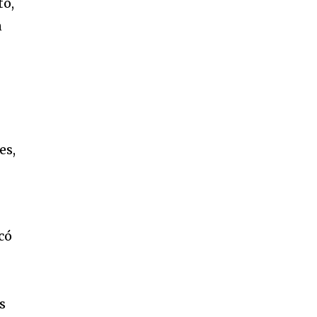
to,
n
es,
có
s