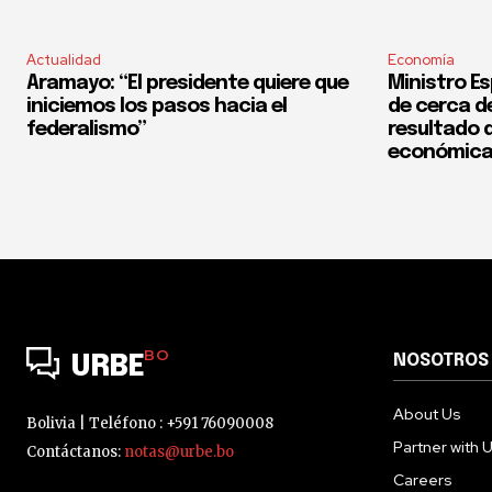
Actualidad
Economía
Aramayo: “El presidente quiere que
Ministro Es
iniciemos los pasos hacia el
de cerca del
federalismo”
resultado d
económica
BO
NOSOTROS
URBE
About Us
Bolivia | Teléfono : +591 76090008
Partner with 
Contáctanos:
notas@urbe.bo
Careers