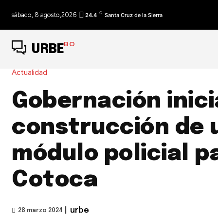
C
sábado, 8 agosto,2026
24.4
Santa Cruz de la Sierra
BO
URBE
Actualidad
Gobernación inici
construcción de 
módulo policial p
Cotoca
|
urbe
28 marzo 2024