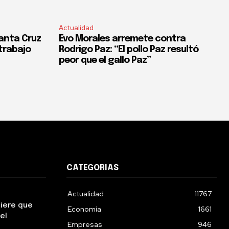
Actualidad
anta Cruz
Evo Morales arremete contra
trabajo
Rodrigo Paz: “El pollo Paz resultó
peor que el gallo Paz”
CATEGORIAS
Actualidad
11767
uiere que
Economía
1661
el
Empresas
946