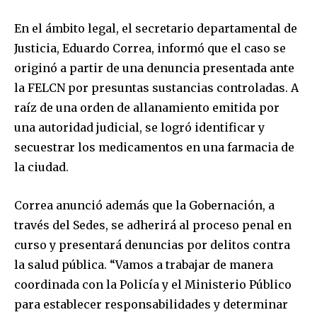
En el ámbito legal, el secretario departamental de
Justicia, Eduardo Correa, informó que el caso se
originó a partir de una denuncia presentada ante
la FELCN por presuntas sustancias controladas. A
raíz de una orden de allanamiento emitida por
una autoridad judicial, se logró identificar y
secuestrar los medicamentos en una farmacia de
Join our community of
la ciudad.
SUBSCRIBERS and be part of the
conversation.
Correa anunció además que la Gobernación, a
To subscribe, simply enter your email address on our website
través del Sedes, se adherirá al proceso penal en
or click the subscribe button below. Don't worry, we respect
curso y presentará denuncias por delitos contra
your privacy and won't spam your inbox. Your information is
la salud pública. “Vamos a trabajar de manera
safe with us.
coordinada con la Policía y el Ministerio Público
para establecer responsabilidades y determinar