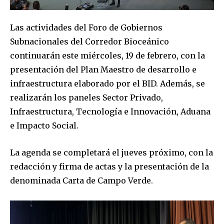
Join our community of
SUBSCRIBERS and be part of the
Las actividades del Foro de Gobiernos
conversation.
Subnacionales del Corredor Bioceánico
To subscribe, simply enter your email address on our website
continuarán este miércoles, 19 de febrero, con la
or click the subscribe button below. Don't worry, we respect
presentación del Plan Maestro de desarrollo e
your privacy and won't spam your inbox. Your information is
infraestructura elaborado por el BID. Además, se
safe with us.
realizarán los paneles Sector Privado,
Infraestructura, Tecnología e Innovación, Aduana
e Impacto Social.
SUBSCRIBE
La agenda se completará el jueves próximo, con la
redacción y firma de actas y la presentación de la
I've read and accept the
Privacy Policy
.
denominada Carta de Campo Verde.