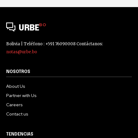
BO
URBE
Bolivia | Teléfono : +591 76090008 Contáctanos:
notas@urbe.bo
NOSOTROS
About Us
Partner with Us
Careers
Contact us
TENDENCIAS