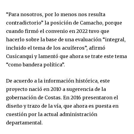
“Para nosotros, por lo menos nos resulta
contradictorio” la posición de Camacho, porque
cuando firmó el convenio en 2022 tuvo que
hacerlo sobre la base de una evaluación “integral,
incluido el tema de los acuíferos”, afirmó
Join our community of
Cusicanqui y lamentó que ahora se trate este tema
SUBSCRIBERS and be part of the
conversation.
“como bandera política”.
To subscribe, simply enter your email address on our website
De acuerdo a la información histórica, este
or click the subscribe button below. Don't worry, we respect
proyecto nació en 2010 a sugerencia de la
your privacy and won't spam your inbox. Your information is
safe with us.
gobernación de Costas. En 2016 presentaron el
diseño y trazo de la vía, que ahora es puesta en
cuestión por la actual administración
departamental.