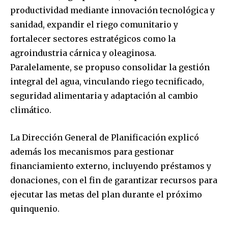
productividad mediante innovación tecnológica y
sanidad, expandir el riego comunitario y
fortalecer sectores estratégicos como la
agroindustria cárnica y oleaginosa.
Paralelamente, se propuso consolidar la gestión
Join our community of
integral del agua, vinculando riego tecnificado,
SUBSCRIBERS and be part of the
seguridad alimentaria y adaptación al cambio
conversation.
climático.
To subscribe, simply enter your email address on our website
or click the subscribe button below. Don't worry, we respect
La Dirección General de Planificación explicó
your privacy and won't spam your inbox. Your information is
safe with us.
además los mecanismos para gestionar
financiamiento externo, incluyendo préstamos y
donaciones, con el fin de garantizar recursos para
ejecutar las metas del plan durante el próximo
quinquenio.
SUBSCRIBE