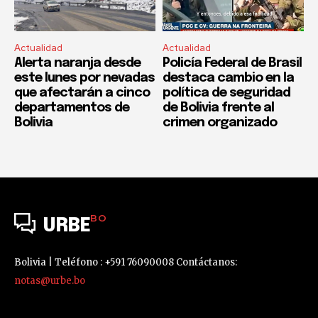
Actualidad
Actualidad
Alerta naranja desde
Policía Federal de Brasil
este lunes por nevadas
destaca cambio en la
que afectarán a cinco
política de seguridad
departamentos de
de Bolivia frente al
Bolivia
crimen organizado
BO
URBE
Bolivia | Teléfono : +591 76090008 Contáctanos:
notas@urbe.bo