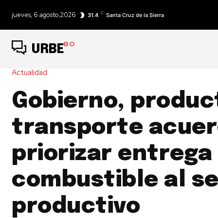
C
jueves, 6 agosto,2026
31.4
Santa Cruz de la Sierra
BO
URBE
Actualidad
Gobierno, produc
transporte acue
priorizar entrega
combustible al s
productivo