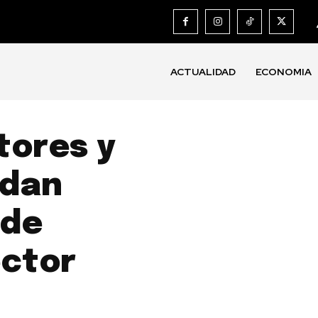
ACTUALIDAD
ECONOMIA
tores y
rdan
 de
ector