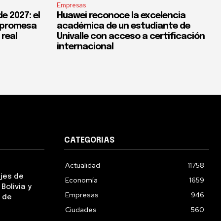
Empresas
e 2027: el
Huawei reconoce la excelencia
a promesa
académica de un estudiante de
 real
Univalle con acceso a certificación
internacional
CATEGORIAS
Actualidad
11758
ejes de
Economía
1659
Bolivia y
Empresas
946
 de
Ciudades
560