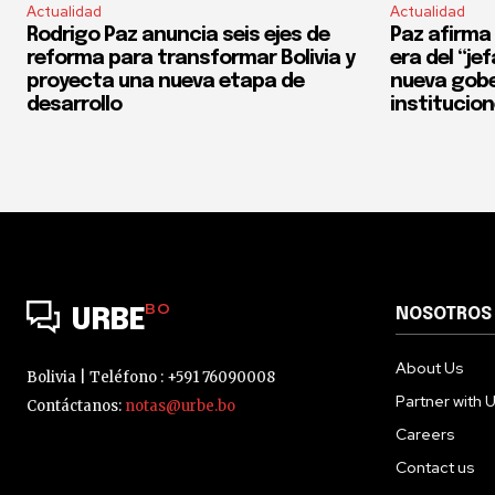
Actualidad
Actualidad
Rodrigo Paz anuncia seis ejes de
Paz afirma 
reforma para transformar Bolivia y
era del “je
proyecta una nueva etapa de
nueva gobe
desarrollo
institucio
BO
NOSOTROS
URBE
About Us
Bolivia | Teléfono : +591 76090008
Partner with 
Contáctanos:
notas@urbe.bo
Careers
Contact us