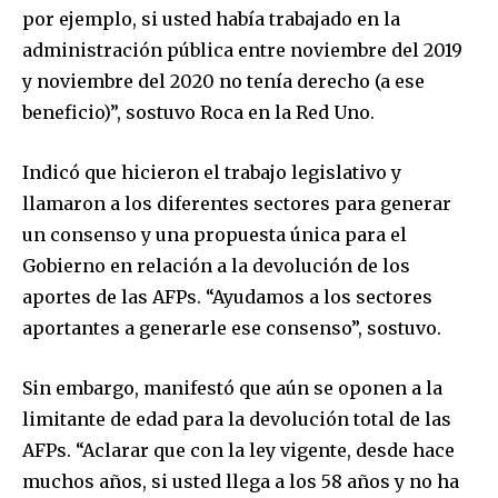
por ejemplo, si usted había trabajado en la
Join our community of
administración pública entre noviembre del 2019
SUBSCRIBERS and be part of the
y noviembre del 2020 no tenía derecho (a ese
conversation.
beneficio)”, sostuvo Roca en la Red Uno.
To subscribe, simply enter your email address on our website
or click the subscribe button below. Don't worry, we respect
Indicó que hicieron el trabajo legislativo y
your privacy and won't spam your inbox. Your information is
safe with us.
llamaron a los diferentes sectores para generar
un consenso y una propuesta única para el
Gobierno en relación a la devolución de los
aportes de las AFPs. “Ayudamos a los sectores
aportantes a generarle ese consenso”, sostuvo.
SUBSCRIBE
Sin embargo, manifestó que aún se oponen a la
I've read and accept the
Privacy Policy
.
limitante de edad para la devolución total de las
AFPs. “Aclarar que con la ley vigente, desde hace
muchos años, si usted llega a los 58 años y no ha