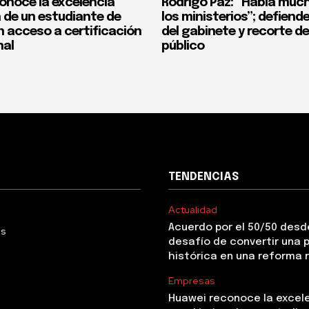
onoce la excelencia
Rodrigo Paz: “Había much
de un estudiante de
los ministerios”; defiend
n acceso a certificación
del gabinete y recorte d
nal
público
TENDENCIAS
Actualidad
Acuerdo por el 50/50 desde
Us
desafío de convertir una
histórica en una reforma 
Empresas
Huawei reconoce la excel