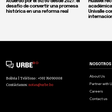
Acuerdo por el 50/50 desde 2027: el
Huawei rec
desafío de convertir una promesa
académica 
histórica en una reforma real
Univalle co
internacio
BO
NOSOTROS
URBE
About Us
Bolivia | Teléfono : +591 76090008
Partner with 
Contáctanos:
notas@urbe.bo
Careers
Contact us