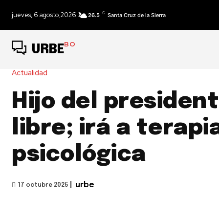
C
jueves, 6 agosto,2026
26.5
Santa Cruz de la Sierra
BO
URBE
Actualidad
Hijo del presiden
libre; irá a terapi
psicológica
|
urbe
17 octubre 2025