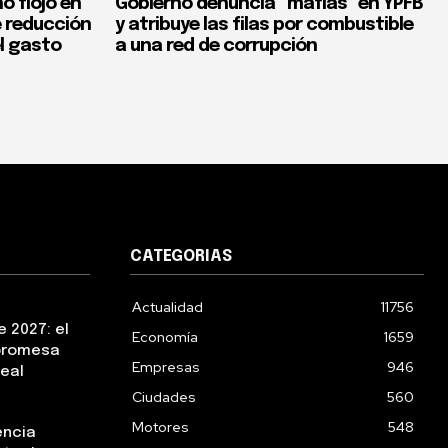
o flojo en
Gobierno denuncia “mafias” en YPFB
e reducción
y atribuye las filas por combustible
el gasto
a una red de corrupción
CATEGORIAS
Actualidad
11756
 2027: el
Economía
1659
 promesa
Empresas
946
real
Ciudades
560
Motores
548
encia