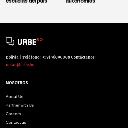
escuelas del país
autonomías
BO
URBE
Bolivia | Teléfono : +591 76090008 Contáctanos:
notas@urbe.bo
NOSOTROS
About Us
Partner with Us
Careers
Contact us