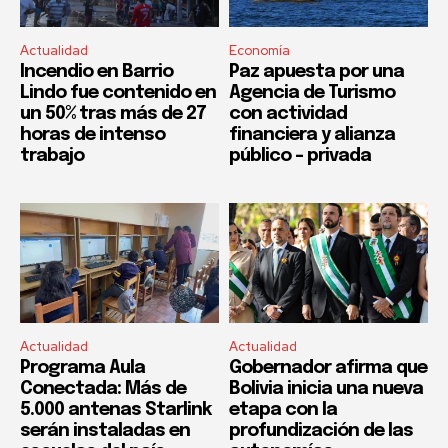
Actualidad
Economía
Incendio en Barrio
Paz apuesta por una
Lindo fue contenido en
Agencia de Turismo
un 50% tras más de 27
con actividad
horas de intenso
financiera y alianza
trabajo
público – privada
Actualidad
Actualidad
Programa Aula
Gobernador afirma que
Conectada: Más de
Bolivia inicia una nueva
5.000 antenas Starlink
etapa con la
serán instaladas en
profundización de las