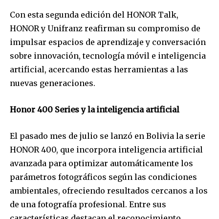
Con esta segunda edición del HONOR Talk,
HONOR y Unifranz reafirman su compromiso de
impulsar espacios de aprendizaje y conversación
sobre innovación, tecnología móvil e inteligencia
artificial, acercando estas herramientas a las
nuevas generaciones.
Honor 400 Series y la inteligencia artificial
Join our community of
El pasado mes de julio se lanzó en Bolivia la serie
SUBSCRIBERS and be part of the
HONOR 400, que incorpora inteligencia artificial
conversation.
avanzada para optimizar automáticamente los
parámetros fotográficos según las condiciones
To subscribe, simply enter your email address on our website
or click the subscribe button below. Don't worry, we respect
ambientales, ofreciendo resultados cercanos a los
your privacy and won't spam your inbox. Your information is
de una fotografía profesional. Entre sus
safe with us.
características destacan el reconocimiento