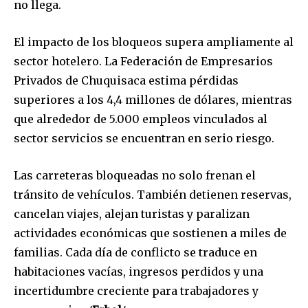
no llega.
El impacto de los bloqueos supera ampliamente al
sector hotelero. La Federación de Empresarios
Privados de Chuquisaca estima pérdidas
Join our community of
superiores a los 4,4 millones de dólares, mientras
SUBSCRIBERS and be part of the
conversation.
que alrededor de 5.000 empleos vinculados al
sector servicios se encuentran en serio riesgo.
To subscribe, simply enter your email address on our website
or click the subscribe button below. Don't worry, we respect
Las carreteras bloqueadas no solo frenan el
your privacy and won't spam your inbox. Your information is
safe with us.
tránsito de vehículos. También detienen reservas,
cancelan viajes, alejan turistas y paralizan
actividades económicas que sostienen a miles de
familias. Cada día de conflicto se traduce en
habitaciones vacías, ingresos perdidos y una
SUBSCRIBE
incertidumbre creciente para trabajadores y