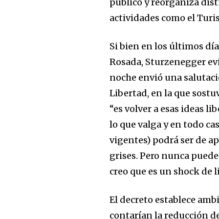
Join our commu
público y reorganiza dis
SUBSCRIBERS an
actividades como el Turi
of the conversa
Si bien en los últimos dí
To subscribe, simply enter your e
Rosada, Sturzenegger evit
the subscribe button below. Don'
noche envió una salutaci
won't spam your inbox. Your infor
Libertad, en la que sost
“es volver a esas ideas l
lo que valga y en todo cas
vigentes) podrá ser de a
grises. Pero nunca puede 
creo que es un shock de 
El decreto establece ambi
contarían la reducción de