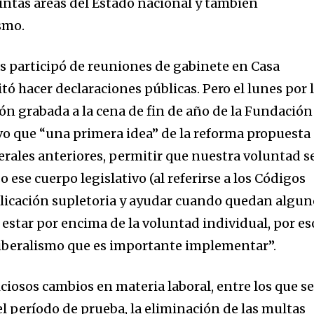
nity of
tintas áreas del Estado nacional y también
d be part
smo.
tion.
as participó de reuniones de gabinete en Casa
mail address on our website or click
ó hacer declaraciones públicas. Pero el lunes por 
t worry, we respect your privacy and
I've read and a
ón grabada a la cena de fin de año de la Fundación
mation is safe with us.
uvo que “una primera idea” de la reforma propuesta
iberales anteriores, permitir que nuestra voluntad s
o ese cuerpo legislativo (al referirse a los Códigos
plicación supletoria y ayudar cuando quedan algun
estar por encima de la voluntad individual, por es
liberalismo que es importante implementar”.
ciosos cambios en materia laboral, entre los que s
l período de prueba, la eliminación de las multas