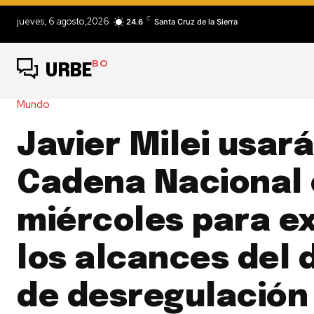
C
jueves, 6 agosto,2026
24.6
Santa Cruz de la Sierra
BO
URBE
Mundo
Javier Milei usará
Cadena Nacional 
miércoles para ex
los alcances del 
de desregulación 