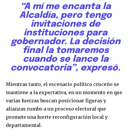
“A mí me encanta la
Alcaldía, pero tengo
invitaciones de
instituciones para
gobernador. La decisión
final la tomaremos
cuando se lance la
Join our community of
convocatoria”, expresó.
SUBSCRIBERS and be part of the
conversation.
Mientras tanto, el escenario político cruceño se
To subscribe, simply enter your email address on our website
mantiene a la expectativa, en un momento en que
or click the subscribe button below. Don't worry, we respect
your privacy and won't spam your inbox. Your information is
varias fuerzas buscan posicionar figuras y
safe with us.
alianzas rumbo a un proceso electoral que
promete una fuerte reconfiguración local y
departamental.