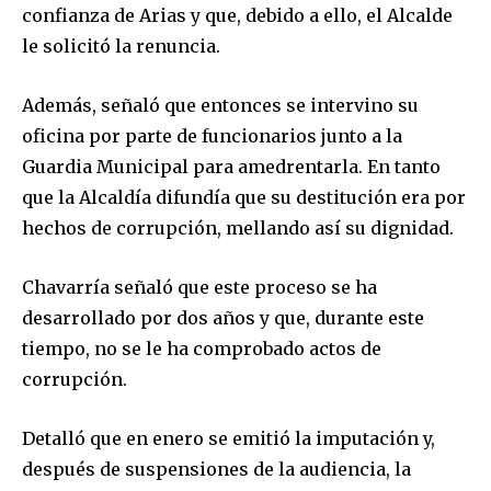
confianza de Arias y que, debido a ello, el Alcalde
le solicitó la renuncia.
Además, señaló que entonces se intervino su
oficina por parte de funcionarios junto a la
Guardia Municipal para amedrentarla. En tanto
que la Alcaldía difundía que su destitución era por
hechos de corrupción, mellando así su dignidad.
Chavarría señaló que este proceso se ha
desarrollado por dos años y que, durante este
tiempo, no se le ha comprobado actos de
Join our community of
corrupción.
SUBSCRIBERS and be part of the
conversation.
Detalló que en enero se emitió la imputación y,
después de suspensiones de la audiencia, la
To subscribe, simply enter your email address on our website