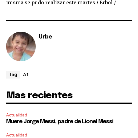
misma se pudo realizar este martes./ Erbol /
or click the subscribe button below. Don't worry, we respect
your privacy and won't spam your inbox. Your information is
safe with us.
Urbe
SUBSCRIBE
I've read and accept the
Privacy Policy
.
A1
Tag
Mas recientes
Actualidad
Muere Jorge Messi, padre de Lionel Messi
Actualidad