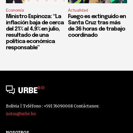
Economía
Actualidad
Ministro Espinoza: “La
Fuego es extinguido en
inflación baja de cerca
Santa Cruz tras más
del 21% al 4,9% en julio,
de 36 horas de trabajo
resultado de una
coordinado
política económica
responsable”
BO
URBE
Bolivia | Teléfono : +591 76090008 Contáctanos:
notas@urbe.bo