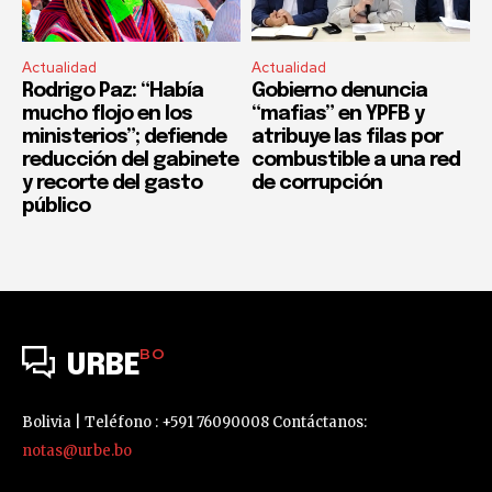
Actualidad
Actualidad
Rodrigo Paz: “Había
Gobierno denuncia
mucho flojo en los
“mafias” en YPFB y
ministerios”; defiende
atribuye las filas por
reducción del gabinete
combustible a una red
y recorte del gasto
de corrupción
público
BO
URBE
Bolivia | Teléfono : +591 76090008 Contáctanos:
notas@urbe.bo