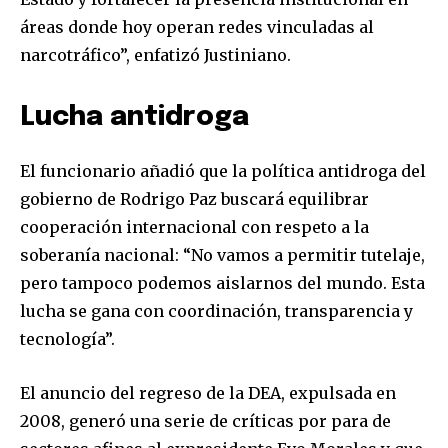
áreas donde hoy operan redes vinculadas al
narcotráfico”, enfatizó Justiniano.
Lucha antidroga
Join our community of
El funcionario añadió que la política antidroga del
SUBSCRIBERS and be part of the
gobierno de Rodrigo Paz buscará equilibrar
conversation.
cooperación internacional con respeto a la
To subscribe, simply enter your email address on our website
soberanía nacional: “No vamos a permitir tutelaje,
or click the subscribe button below. Don't worry, we respect
pero tampoco podemos aislarnos del mundo. Esta
your privacy and won't spam your inbox. Your information is
lucha se gana con coordinación, transparencia y
safe with us.
tecnología”.
El anuncio del regreso de la DEA, expulsada en
2008, generó una serie de críticas por para de
SUBSCRIBE