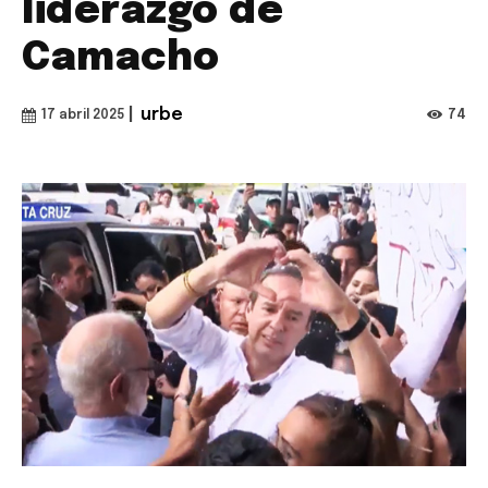
liderazgo de
Camacho
|
urbe
74
17 abril 2025