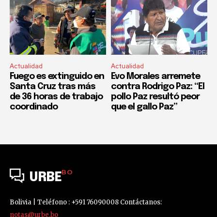
Actualidad
Actualidad
Fuego es extinguido en
Evo Morales arremete
Santa Cruz tras más
contra Rodrigo Paz: “El
de 36 horas de trabajo
pollo Paz resultó peor
coordinado
que el gallo Paz”
BO
URBE
Bolivia | Teléfono : +591 76090008 Contáctanos:
notas@urbe.bo