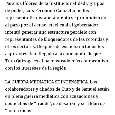
Para los líderes de la institucionalidad y grupos
de poder, Luis Fernando Camacho no los
representa. Su distanciamiento se profundizó en
el paro por el censo, en el cual el gobernador
intentó generar una estructura paralela con
representantes de bloqueadores de las rotondas y
Join our community of
otros sectores. Después de escuchar a todos los
SUBSCRIBERS and be part of the
aspirantes, han llegado a la conclusión de que
conversation.
Tuto Quiroga es el ha mostrado más compromiso
To subscribe, simply enter your email address on our website
con los intereses de la región.
or click the subscribe button below. Don't worry, we respect
your privacy and won't spam your inbox. Your information is
safe with us.
LA GUERRA MEDIÁTICA SE INTENSIFICA. Los
colaboradores y aliados de Tuto y de Samuel están
en plena guerra mediática con acusaciones y
sospechas de “fraude”, se desafían y se tildan de
“mentirosos”.