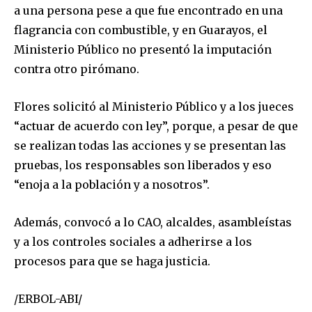
a una persona pese a que fue encontrado en una
flagrancia con combustible, y en Guarayos, el
SUBSCRIBE
Ministerio Público no presentó la imputación
I've read and accept the
Privacy Policy
.
contra otro pirómano.
Flores solicitó al Ministerio Público y a los jueces
“actuar de acuerdo con ley”, porque, a pesar de que
se realizan todas las acciones y se presentan las
pruebas, los responsables son liberados y eso
“enoja a la población y a nosotros”.
Además, convocó a lo CAO, alcaldes, asambleístas
y a los controles sociales a adherirse a los
procesos para que se haga justicia.
/ERBOL-ABI/