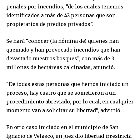
penales por incendios, “de los cuales tenemos
identificados a más de 42 personas que son
propietarios de predios privados”.
Se hará “conocer (la nómina de) quienes han
quemado y han provocado incendios que han
devastado nuestros bosques”, con más de 3
Join our community of
millones de hectáreas calcinadas, anunció.
SUBSCRIBERS and be part of the
conversation.
“De todas estas personas que hemos iniciado un
proceso, hay cuatro que se sometieron a un
To subscribe, simply enter your email address on our website
or click the subscribe button below. Don't worry, we respect
procedimiento abreviado, por lo cual, en cualquier
your privacy and won't spam your inbox. Your information is
momento van a solicitar su libertad”, advirtió.
safe with us.
En otro caso iniciado en el municipio de San
Ignacio de Velasco, un juez dio libertad irrestricta